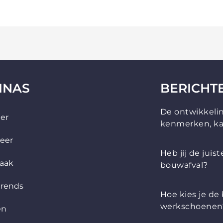
INAS
BERICHT
De ontwikkelin
der
kenmerken, ka
eer
Heb jij de juis
aak
bouwafval?
trends
Hoe kies je de
werkschoenen
en