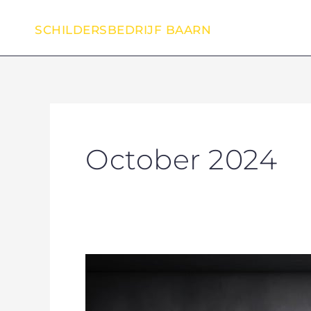
Skip
to
SCHILDERSBEDRIJF BAARN
content
October 2024
De
perfecte
3-