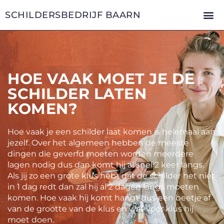
Skip
Me
SCHILDERSBEDRIJF BAARN
to
content
HOE VAAK MOET JE DE
SCHILDER LATEN
KOMEN?
Hoe vaak je een schilder laat komen is helemaal aan
jezelf. Over het algemeen hebben de meeste
dingen die geverfd moeten worden meerdere
lagen nodig dus dan komt hij al snel 2 keer langs.
Als jij zo een grote klus hebt dat de schilder het niet
in 1 dag redt dan zal hij al 2 dagen langs moeten
komen. Hoe vaak hij komt hangt dus een beetje af
van de grootte van de klus en wat voor klus hij
moet doen.