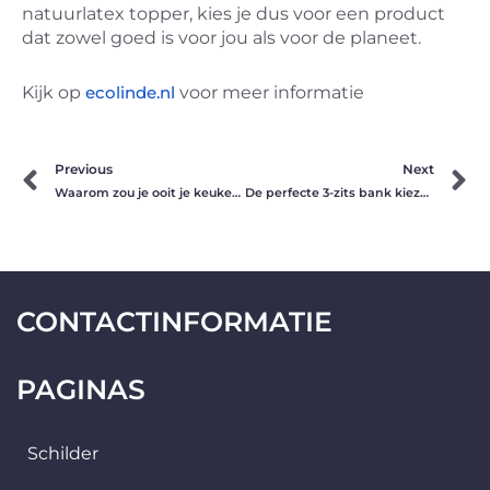
natuurlatex topper, kies je dus voor een product
dat zowel goed is voor jou als voor de planeet.
Kijk op
ecolinde.nl
voor meer informatie
Prev
N
Previous
Next
Waarom zou je ooit je keuken niet laten spuiten?
De perfecte 3-zits bank kiezen voor jouw interieur
CONTACTINFORMATIE
PAGINAS
Schilder