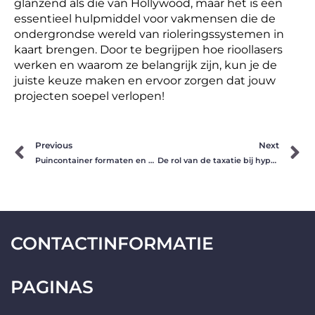
glanzend als die van Hollywood, maar het is een
essentieel hulpmiddel voor vakmensen die de
ondergrondse wereld van rioleringssystemen in
kaart brengen. Door te begrijpen hoe rioollasers
werken en waarom ze belangrijk zijn, kun je de
juiste keuze maken en ervoor zorgen dat jouw
projecten soepel verlopen!
Prev
N
Previous
Next
Puincontainer formaten en keuze: optimale afstemming voor bouwprojecten
De rol van de taxatie bij hypotheekaanvraag
CONTACTINFORMATIE
PAGINAS